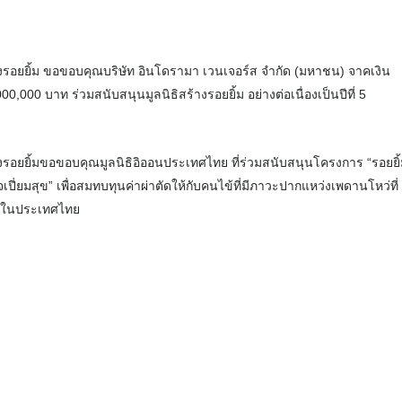
้างรอยยิ้ม ขอขอบคุณบริษัท อินโดรามา เวนเจอร์ส จำกัด (มหาชน) จาคเงิน
0,000 บาท ร่วมสนับสนุนมูลนิธิสร้างรอยยิ้ม อย่างต่อเนื่องเป็นปีที่ 5
างรอยยิ้มขอขอบคุณมูลนิธิอิออนประเทศไทย ที่ร่วมสนับสนุนโครงการ “รอยยิ
เปี่ยมสุข” เพื่อสมทบทุนค่าผ่าตัดให้กับคนไข้ที่มีภาวะปากแหว่งเพดานโหว่ที่
สในประเทศไทย