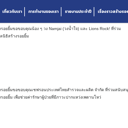
จ) และ Lions Rock!
ละผลิต จำกัด
ร์ส จำกัด (มหาชน) จาคเงินจำนวน 1,000,000 บาท
่วมสนับสนุนโครงการ “รอยยิ้มสดใส หัวใจเปี่ยมสุข”
เกี่ยวกับเรา
การทำงานของเรา
รายงานประจำปี
เรื่องราวสร้างรอย
างรอยยิ้มขอขอบคุณน้อง ๆ วง Namjai (วงน้ำใจ) และ Lions Rock! ที่ร่วม
ลนิธิสร้างรอยยิ้ม
้างรอยยิ้มขอขอบคุณเชฟรอนประเทศไทยสำรวจและผลิต จำกัด ที่ร่วมสนับสน
างรอยยิ้ม เพื่อช่วยค่ารักษาผู้ป่วยที่มีภาวะปากแหว่งเพดานโหว่