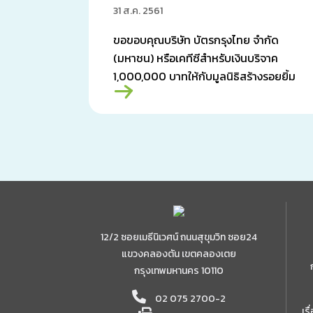
บาท
31 ส.ค. 2561
ขอขอบคุณบริษัท บัตรกรุงไทย จำกัด
(มหาชน) หรือเคทีซีสำหรับเงินบริจาค
1,000,000 บาทให้กับมูลนิธิสร้างรอยยิ้ม
เพื่อสมทบทุนช่วยเหลือการศัลยกรรม
แก้ไขภาวะปากแหว่งเพดานโหว่
12/2 ซอยเมธีนิเวศน์ ถนนสุขุมวิท ซอย24
แขวงคลองตัน เขตคลองเตย
กรุงเทพมหานคร 10110
02 075 2700-2
เร