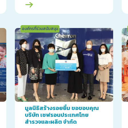
องค์กรที่ร่วมสนับสนุน
มูลนิธิสร้างรอยยิ้ม ขอขอบคุณ
บริษัท เชฟรอนประเทศไทย
สำรวจและผลิต จำกัด