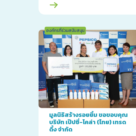
องค์กรที่ร่วมสนับสนุน
มูลนิธิสร้างรอยยิ้ม ขอขอบคุณ
บริษัท เป๊ปซี่-โคล่า (ไทย) เทรด
ดิ้ง จำกัด