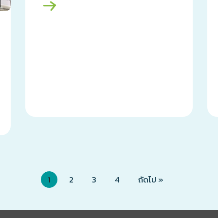
1
2
3
4
ถัดไป »