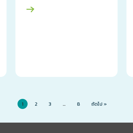
1
2
3
…
8
ถัดไป »