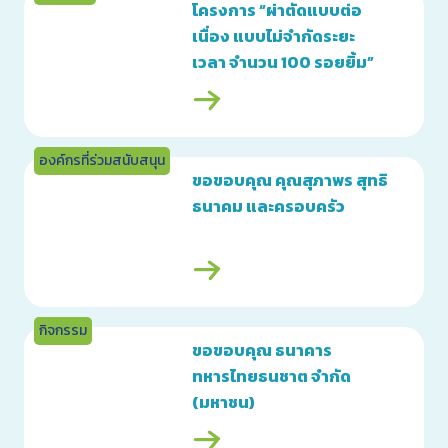
โครงการ “ผ่าตัดแบบต่อ
เนื่อง แบบไม่จำกัดระยะ
เวลา จำนวน 100 รอยยิ้ม”
ให้กับโรงพยาบาล
ศรีนครินทร์ คณะ
แพทยศาสตร์ มหาวิทยาลัย
องค์กรที่ร่วมสนับสนุน
ขอนแก่น
ขอขอบคุณ คุณสุภาพร สุทธิ
ธนาคม และครอบครัว
กิจกรรม
ขอขอบคุณ ธนาคาร
ทหารไทยธนชาต จำกัด
(มหาชน)