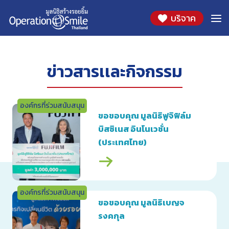
Skip
2567
บริจาค
to
content
ข่าวสารเเละกิจกรรม
องค์กรที่ร่วมสนับสนุน
ขอขอบคุณ มูลนิธิฟูจิฟิล์ม
บิสซิเนส อินโนเวชั่น
(ประเทศไทย)
องค์กรที่ร่วมสนับสนุน
ขอขอบคุณ มูลนิธิเบญจ
รงคกุล