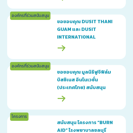
องค์กรที่ร่วมสนับสนุน
ขอขอบคุณ DUSIT THANI
GUAM และ DUSIT
INTERNATIONAL
องค์กรที่ร่วมสนับสนุน
ขอขอบคุณ มูลนิธิฟูจิฟิล์ม
บิสซิเนส อินโนเวชั่น
(ประเทศไทย) สนับสนุน
“โครงการผ่าตัดแบบต่อ
เนื่องไม่จำกัดระยะเวลา
จำนวน 30 รอยยิ้ม” ณ โรง
โครงการ
พยาบาลชลบุรี จังหวัดชลบุรี
สนับสนุน โครงการ “BURN
AID” โรงพยาบาลชลบุรี