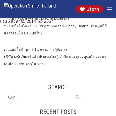
“ปากแหว่งเพดานโหว่” ภาวะไร้การสื่อสารที่
รสา กรุ๊ปให้ความอนุเคราะห์พื้นที่บริเวณตึกรสาเพื่อให้
Skip
เดือน:
สิงหาคม 2014
บริจาค
to
ประเทศไทยกำลังเผชิญ
ข้อมูลเกี่ยวกับการป้องกันภาวะปากแหว่งเพดานโหว่
content
17 องค์กรชั้นนำพร้อมใจลงนาม ผนึกกำลัง
25 สิงหาคม 2014
15 สิงหาคม 2014
2557
2557
ช่วยเหลือในโครงการ “Bright Smiles & Happy Hearts” ผ่านมูลนิธิ
สร้างรอยยิ้ม ประเทศไทย
คุณแอนโธนี่ ซูดาร์ซัน กรรมการผู้จัดการ
บริษัทวอร์เล่ย์พารันส์ (ประเทศไทย) จำกัด และคุณจตุรงค์ สจจะนร
พันธ์ ประธานอาวุโส รสา
SEARCH
ค้นหา
สำหรับ:
RECENT POSTS