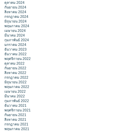
ตุลาคม 2024
กันยายน 2024
สิงหาคม 2024
กรกฎาคม 2024
มิถุนายน 2024
พฤษภาคม 2024
เมษายน 2024
มีนาคม 2024
กุมภาพันธ์ 2024
มกราคม 2024
ธันวาคม 2023
ธันวาคม 2022
พฤศจิกายน 2022
ตุลาคม 2022
กันยายน 2022
สิงหาคม 2022
กรกฎาคม 2022
มิถุนายน 2022
พฤษภาคม 2022
เมษายน 2022
มีนาคม 2022
กุมภาพันธ์ 2022
ธันวาคม 2021
พฤศจิกายน 2021
กันยายน 2021
สิงหาคม 2021
กรกฎาคม 2021
พฤษภาคม 2021