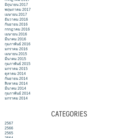
มิถุนายน 2017
พฤษภาคม 2017
เมษายน 2017
ธันวาคม 2016
กันยายน 2016
กรกฎาคม 2016
เมษายน 2016
มีนาคม 2016
กุมภาพันธ์ 2016
มกราคม 2016
เมษายน 2015
มีนาคม 2015
กุมภาพันธ์ 2015
มกราคม 2015
ตุลาคม 2014
กันยายน 2014
สิงหาคม 2014
มีนาคม 2014
กุมภาพันธ์ 2014
มกราคม 2014
CATEGORIES
2567
2566
2565