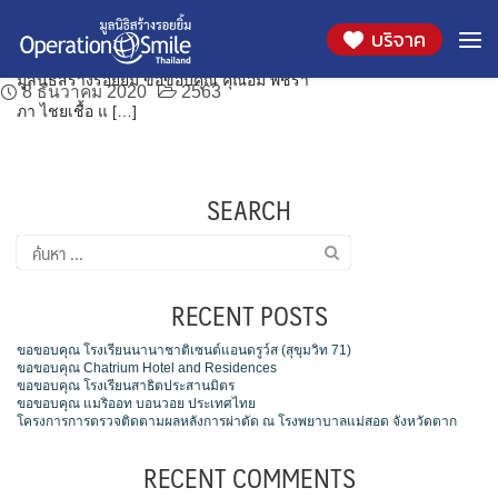
มูลนิธิสร้างรอยยิ้ม ขอขอบคุณ คุณอั้ม พัชราภา ไชย
Skip
วัน:
8 ธันวาคม 2020
บริจาค
to
เชื้อ และ คุณเก๋ ชลลดา สิริสันต์ (เมฆราตรี)
content
มูลนิธิสร้างรอยยิ้ม ขอขอบคุณ คุณอั้ม พัชรา
8 ธันวาคม 2020
2563
ภา ไชยเชื้อ แ […]
SEARCH
ค้นหา
สำหรับ:
RECENT POSTS
ขอขอบคุณ โรงเรียนนานาชาติเซนต์แอนดรูว์ส (สุขุมวิท 71)
ขอขอบคุณ Chatrium Hotel and Residences
ขอขอบคุณ โรงเรียนสาธิตประสานมิตร
ขอขอบคุณ แมริออท บอนวอย ประเทศไทย
โครงการการตรวจติดตามผลหลังการผ่าตัด ณ โรงพยาบาลแม่สอด จังหวัดตาก
RECENT COMMENTS