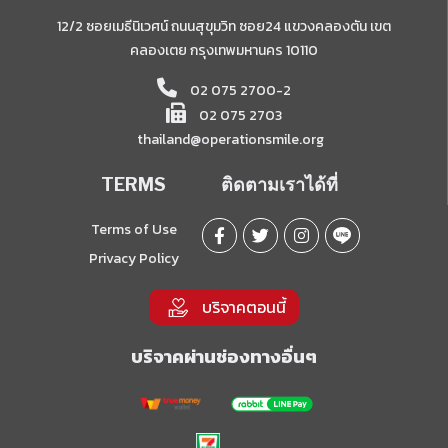
12/2 ซอยเมธีนิเวศน์ ถนนสุขุมวิท ซอย24 แขวงคลองตัน เขต
คลองเตย กรุงเทพมหานคร 10110
02 075 2700-2
02 075 2703
thailand@operationsmile.org
TERMS
ติดตามเราได้ที่
Terms of Use
Privacy Policy
บริจาคตอนนี้
บริจาคผ่านช่องทางอื่นๆ