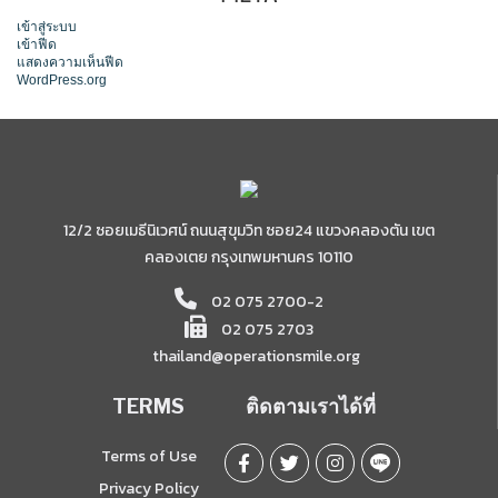
เข้าสู่ระบบ
เข้าฟีด
แสดงความเห็นฟีด
WordPress.org
12/2 ซอยเมธีนิเวศน์ ถนนสุขุมวิท ซอย24 แขวงคลองตัน เขต
คลองเตย กรุงเทพมหานคร 10110
02 075 2700-2
02 075 2703
thailand@operationsmile.org
TERMS
ติดตามเราได้ที่
Terms of Use
Privacy Policy