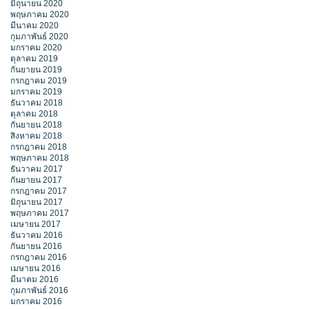
มิถุนายน 2020
พฤษภาคม 2020
มีนาคม 2020
กุมภาพันธ์ 2020
มกราคม 2020
ตุลาคม 2019
กันยายน 2019
กรกฎาคม 2019
มกราคม 2019
ธันวาคม 2018
ตุลาคม 2018
กันยายน 2018
สิงหาคม 2018
กรกฎาคม 2018
พฤษภาคม 2018
ธันวาคม 2017
กันยายน 2017
กรกฎาคม 2017
มิถุนายน 2017
พฤษภาคม 2017
เมษายน 2017
ธันวาคม 2016
กันยายน 2016
กรกฎาคม 2016
เมษายน 2016
มีนาคม 2016
กุมภาพันธ์ 2016
มกราคม 2016