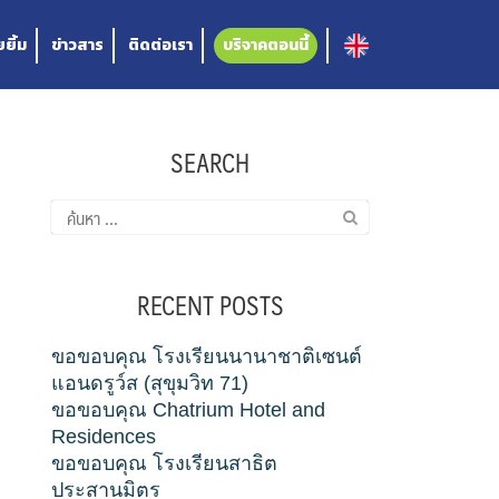
ยิ้ม
ข่าวสาร
ติดต่อเรา
บริจาคตอนนี้
SEARCH
ค้นหา
สำหรับ:
RECENT POSTS
ขอขอบคุณ โรงเรียนนานาชาติเซนต์
แอนดรูว์ส (สุขุมวิท 71)
ขอขอบคุณ Chatrium Hotel and
Residences
ขอขอบคุณ โรงเรียนสาธิต
ประสานมิตร