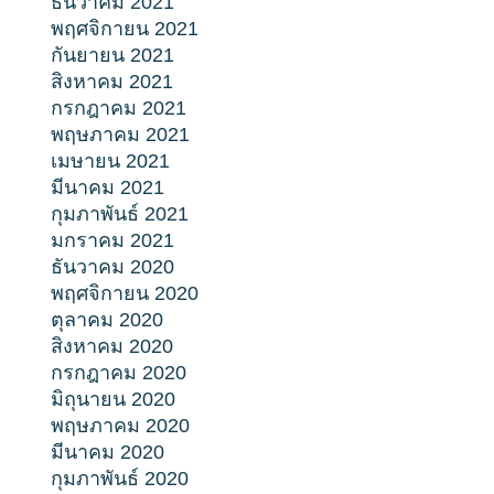
ธันวาคม 2021
พฤศจิกายน 2021
กันยายน 2021
สิงหาคม 2021
กรกฎาคม 2021
พฤษภาคม 2021
เมษายน 2021
มีนาคม 2021
กุมภาพันธ์ 2021
มกราคม 2021
ธันวาคม 2020
พฤศจิกายน 2020
ตุลาคม 2020
สิงหาคม 2020
กรกฎาคม 2020
มิถุนายน 2020
พฤษภาคม 2020
มีนาคม 2020
กุมภาพันธ์ 2020