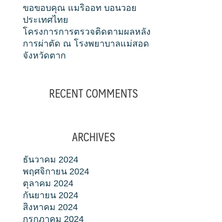
ขอขอบคุณ แมริออท บอนวอย
ประเทศไทย
โครงการการตรวจติดตามผลหลัง
การผ่าตัด ณ โรงพยาบาลแม่สอด
จังหวัดตาก
RECENT COMMENTS
ARCHIVES
ธันวาคม 2024
พฤศจิกายน 2024
ตุลาคม 2024
กันยายน 2024
สิงหาคม 2024
กรกฎาคม 2024