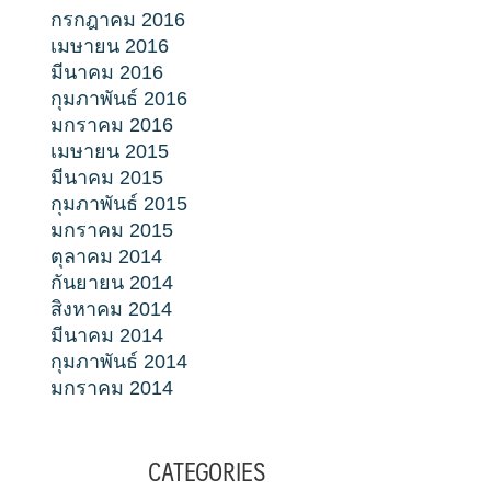
กรกฎาคม 2016
เมษายน 2016
มีนาคม 2016
กุมภาพันธ์ 2016
มกราคม 2016
เมษายน 2015
มีนาคม 2015
กุมภาพันธ์ 2015
มกราคม 2015
ตุลาคม 2014
กันยายน 2014
สิงหาคม 2014
มีนาคม 2014
กุมภาพันธ์ 2014
มกราคม 2014
CATEGORIES