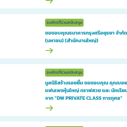
องค์กรที่ร่วมสนับสนุน
ขอขอบคุณธนาคารกรุงศรีอยุธยา จำกั
(มหาชน) (สำนักงานใหญ่)
องค์กรที่ร่วมสนับสนุน
มูลนิธิสร้างรอยยิ้ม ขอขอบคุณ คุณบอ
แฟนเพจหุ้นใหญ่ กราฟสวย และ นักเรีย
จาก “DW PRIVATE CLASS การกุศล”