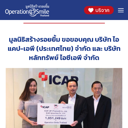
บริจาค
องค์กรที่ร่วมสนับสนุน
มูลนิธิสร้างรอยยิ้ม ขอขอบคุณ บริษัท ไอ
แคป-เอพี (ประเทศไทย) จำกัด และ บริษัท
หลักทรัพย์ ไอซีเอพี จำกัด