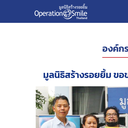
องค์กร
มูลนิธิสร้างรอยยิ้ม ข