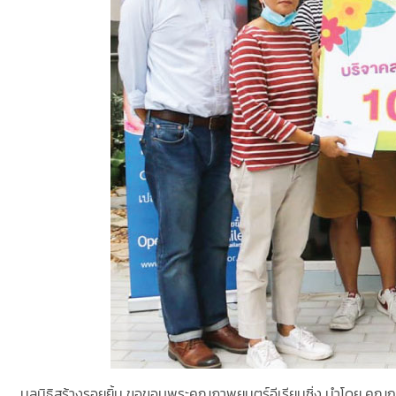
มูลนิธิสร้างรอยยิ้ม ขอขอบพระคุณภาพยนตร์อีเรียมซิ่ง นำโดย คุณฤ