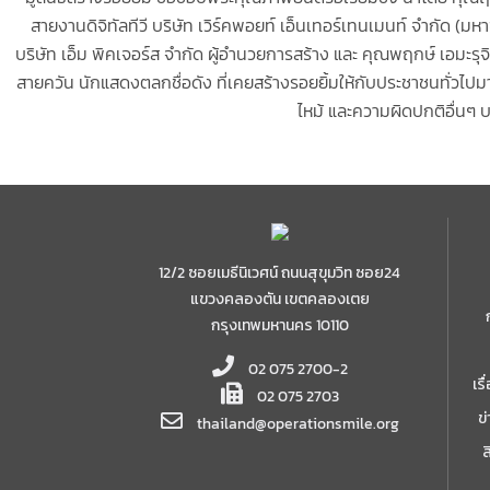
สายงานดิจิทัลทีวี บริษัท เวิร์คพอยท์ เอ็นเทอร์เทนเมนท์ จำกัด 
บริษัท เอ็ม พิคเจอร์ส จำกัด ผู้อำนวยการสร้าง และ คุณพฤกษ์ เอมะรุจิ 
สายควัน นักแสดงตลกชื่อดัง ที่เคยสร้างรอยยิ้มให้กับประชาชนทั่วไป
ไหม้ และความผิดปกติอื่นๆ 
12/2 ซอยเมธีนิเวศน์ ถนนสุขุมวิท ซอย24
แขวงคลองตัน เขตคลองเตย
กรุงเทพมหานคร 10110
02 075 2700-2
เร
02 075 2703
ข
thailand@operationsmile.org
ส