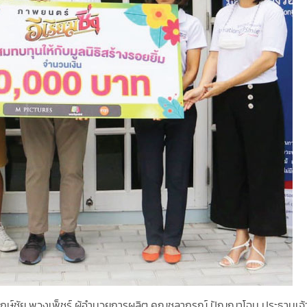
กษ์ชัย พวงเพ็ชร์ ผู้อำนวยการผลิต คุณชลากรณ์ ปัญญาโฉม ประธานเจ้าห