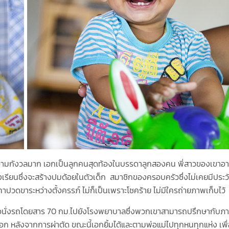
ดความกังวลมาก เอกเป็นลูกคนสุดท้องในบรรดาลูกสองคน พี่สาวของเขาอายุ
รงเรียนซึ่งจะสร้างปมด้อยในตัวเด็ก สมาชิกของครอบครัวซึ่งไม่เคยมีประว
ปวดขาระหว่างตั้งครรภ์ ไม่ก็เป็นเพราะโชคร้าย ไม่มีใครถ่ายภาพเก็บไว้
พื่อนั่งรถโดยสาร 70 กม.ไปยังโรงพยาบาลซึ่งพวกเขาสามารถปรึกษากับภ
อก หลังจากการผ่าตัด ขณะนี้เอกยิ้มได้และตามพ่อแม่ไปทุกหนทุกแห่ง เพื