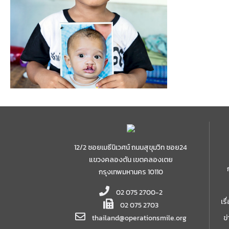
แม่ค
โรงเ
12/2 ซอยเมธีนิเวศน์ ถนนสุขุมวิท ซอย24
แขวงคลองตัน เขตคลองเตย
กรุงเทพมหานคร 10110
02 075 2700-2
เร
02 075 2703
thailand@operationsmile.org
ข