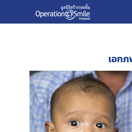
เอกภพ