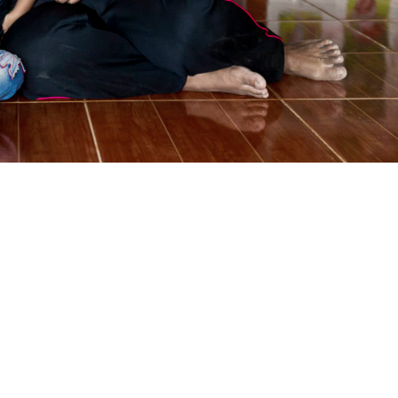
เกิดมามีภาวะปากแหว่งและทำให้พ่