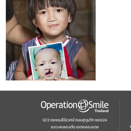
เมื
พร้
ของ
ลูก
12/2 ซอยเมธีนิเวศน์ ถนนสุขุมวิท ซอย24
แขวงคลองตัน เขตคลองเตย