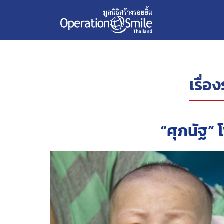
เรื่อ
“ศุภนัฐ”