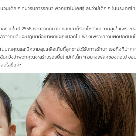
เด็ก ๆ ที่มารับการรักษา พวกเขาไม่เคยรู้เลยว่ามีเด็ก ๆ ในประเทศ
ธานีในปี 2556 หลังจากนั้น แม่ของเขาก็ร้องไห้ด้วยความสุขใจเพราะเธอรู
ไปแล้วว่าคนอื่นจะปฏิบัติต่อเขาผิดแผกแปลกไปเพียงเพราะความผิดปกติบน
กในบุญคุณและมีความสุขเหลือเกินที่ลูกชายได้รับการรักษา เธอทึ่งที่ปาก
 ฉันหวังว่าพวกคุณจะสร้างรอยยิ้มใหม่ให้เด็ก ๆ อย่างโฟล์คซองต่อไป ข
สดใสขึ้นค่ะ