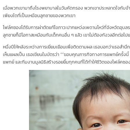
เมื่อพวกเขามาถึงโรงพยาบาลในวันคัดกรอง พวกเขาประหลาดใจกับจำนวน
เพียงใดที่เป็นเหมือนลูกชายของพวกเขา
โฟล์คซองได้รับการผ่าตัดแก้ไขภาวะปากแหว่งเพดานโหว่ที่จังหวัดอุบลราช
ลูกชายก็มีโอกาสเหมือนกับเด็กคนอื่น ๆ แล้ว เขาไม่ต้องกังวลอีกต่อ
หนึ่งปีให้หลังระหว่างการเยี่ยมเยือนเพื่อติดตามผล เธอบอกว่าเธอสำนึ
เห็นแผลเป็น เธอเขียนในบัตรว่า “”ขอบคุณภารกิจทางการแพทย์ครั้งนี้
แพทย์ และทีมงานมูลนิธิสร้างรอยยิ้มทุกคนที่ได้ทำให้ชีวิตของโฟล์คซอง