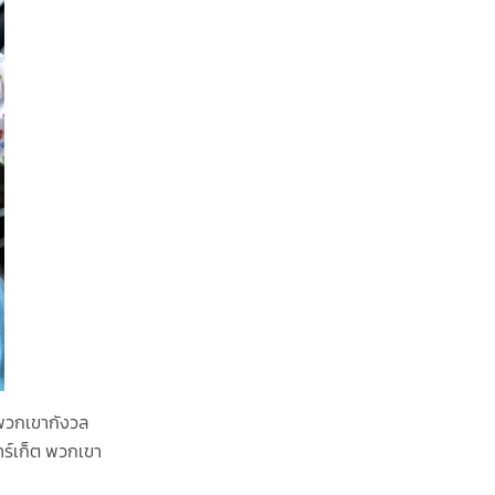
 พวกเขากังวล
ร์เก็ต พวกเขา