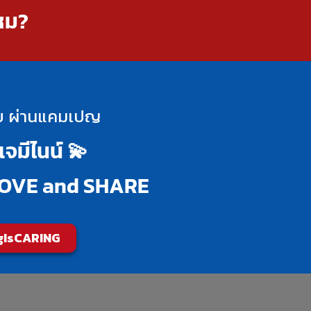
ไหม?
ุข ผ่านแคมเปญ
จมีไนน์ 💫
LOVE and SHARE
ngIsCARING