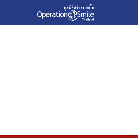
Share HA
Share L
"SHARE 