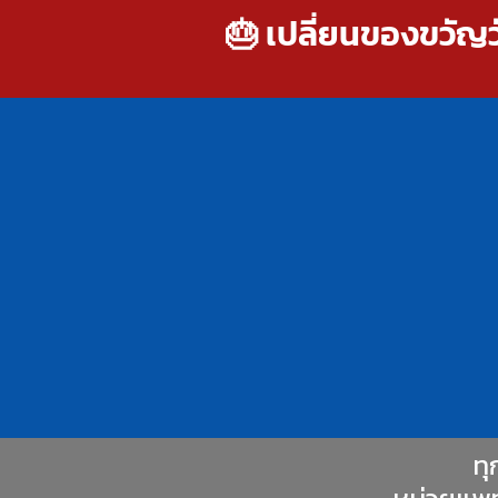
🎂 เปลี่ยนของขวัญวั
ทุ