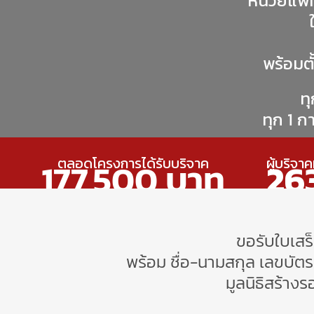
หน่วยแพท
พร้อมตั
ทุ
ทุก 1 ก
ตลอดโครงการได้รับบริจาค
ผู้บริจา
177,500
บาท
26
ขอรับใบเสร
พร้อม ชื่อ-นามสกุล เลขบัตรป
มูลนิธิสร้างร