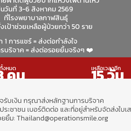
ย์ผ่าตัดผู้ป่วยปากแหว่งเพดานโหว่
ในวันที่ 3-6 สิงหาคม 2569
ที่โรงพยาบาลกาฬสินธุ์
้งเป้าช่วยเหลือผู้ป่วยกว่า 50 ราย
ก 1 การแชร์ = ส่งต่อกำลังใจ
ารบริจาค = ส่งต่อรอยยิ้มจริงๆ ❤️
คทั้งหมด
เหลือเวลาอีก
3
คน
15
วัน
็จรับเงิน กรุณาส่งหลักฐานการบริจาค
ระชาชน เบอร์ติดต่อ และที่อยู่สำหรับจัดส่งใบเสร
อยยิ้ม:
Thailand@operationsmile.org