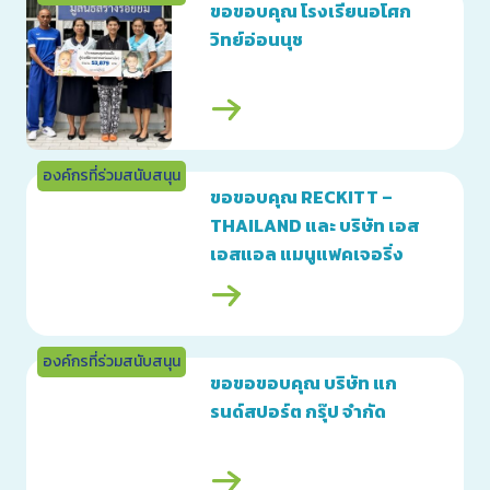
ขอขอบคุณ โรงเรียนอโศก
วิทย์อ่อนนุช
องค์กรที่ร่วมสนับสนุน
ขอขอบคุณ RECKITT –
THAILAND และ บริษัท เอส
เอสแอล แมนูแฟคเจอริ่ง
(ประเทศไทย) จำกัด
องค์กรที่ร่วมสนับสนุน
ขอขอขอบคุณ บริษัท แก
รนด์สปอร์ต กรุ๊ป จำกัด