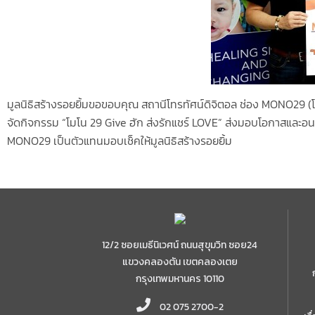
มูลนิธิสร้างรอยยิ้มขอขอบคุณ สถานีโทรทัศน์ดิจิตอล ช่อง MONO29 (
จัดกิจกรรม “โมโน 29 Give ฮัก ส่งรักแชร์ LOVE” ส่งมอบโอกาสและอนา
MONO29 เป็นตัวแทนมอบเช็คให้มูลนิธิสร้างรอยยิ้ม
12/2 ซอยเมธีนิเวศน์ ถนนสุขุมวิท ซอย24
แขวงคลองตัน เขตคลองเตย
กรุงเทพมหานคร 10110
02 075 2700-2