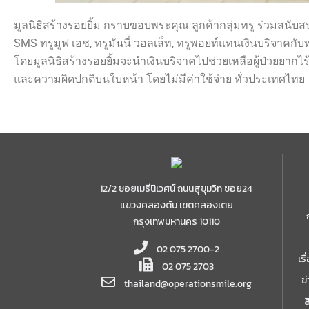
มูลนิธิสร้างรอยยิ้ม กราบขอบพระคุณ ลูกค้ากลุ่มทรู ร่วมสนับส
SMS ทรูมูฟ เอช, ทรูมันนี่ วอลเล็ท, ทรูพอยท์แทนเงินบริจาคกับท
โดยมูลนิธิสร้างรอยยิ้มจะนำเงินบริจาคไปช่วยเหลือผู้ป่วยยากไร้
และความผิดปกติบนใบหน้า โดยไม่มีค่าใช้จ่าย ทั่วประเทศไทย
12/2 ซอยเมธีนิเวศน์ ถนนสุขุมวิท ซอย24
แขวงคลองตัน เขตคลองเตย
กรุงเทพมหานคร 10110
02 075 2700-2
เร
02 075 2703
ข
thailand@operationsmile.org
ส