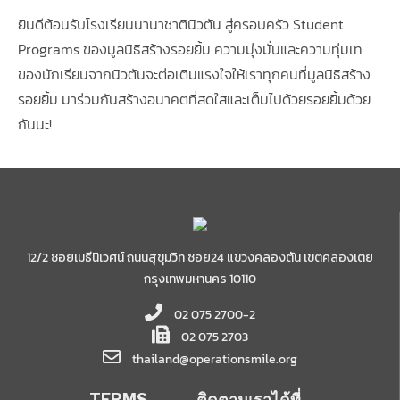
ยินดีต้อนรับโรงเรียนนานาชาตินิวตัน สู่ครอบครัว Student
Programs ของมูลนิธิสร้างรอยยิ้ม ความมุ่งมั่นและความทุ่มเท
ของนักเรียนจากนิวตันจะต่อเติมแรงใจให้เราทุกคนที่มูลนิธิสร้าง
รอยยิ้ม มาร่วมกันสร้างอนาคตที่สดใสและเต็มไปด้วยรอยยิ้มด้วย
กันนะ!
12/2 ซอยเมธีนิเวศน์ ถนนสุขุมวิท ซอย24 แขวงคลองตัน เขตคลองเตย
กรุงเทพมหานคร 10110
02 075 2700-2
02 075 2703
thailand@operationsmile.org
TERMS
ติดตามเราได้ที่