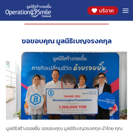
บริจาค
องค์กรที่ร่วมสนับสนุน
ขอขอบคุณ มูลนิธิเบญจรงคกุล
มูลนิธิสร้างรอยยิ้ม ขอขอบคุณ มูลนิธิเบญจรงคกุล นำโดย คุณ