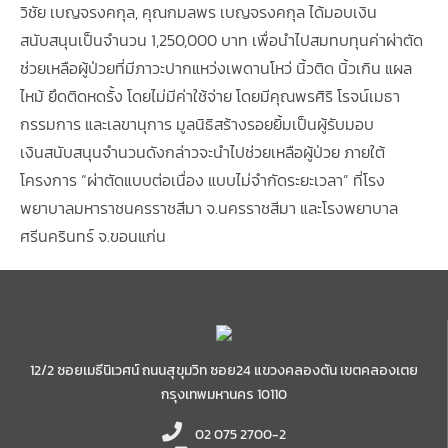
วิชัย เบญจรงคกุล, คุณกมลพร เบญจรงคกุล ได้มอบเงิน
สนับสนุนเป็นจำนวน 1,250,000 บาท เพื่อนำไปสมทบทุนค่าผ่าตัด
ช่วยเหลือผู้ป่วยที่มีภาวะปากแหว่งเพดานโหว่ นิ้วติด นิ้วเกิน แผล
ไหม้ ยึดติดหดรั้ง โดยไม่มีค่าใช้จ่าย โดยมีคุณพรศิริ โรจน์เมธา
กรรมการ และเลขานุการ มูลนิธิสร้างรอยยิ้มเป็นผู้รับมอบ
เงินสนับสนุนจำนวนดังกล่าวจะนำไปช่วยเหลือผู้ป่วย ภายใต้
โครงการ “ผ่าตัดแบบต่อเนื่อง แบบไม่จำกัดระยะเวลา” ที่โรง
พยาบาลมหาราชนครราชสีมา จ.นครราชสีมา และโรงพยาบาล
ศรีนครินทร์ จ.ขอนแก่น
12/2 ซอยเมธีนิเวศน์ ถนนสุขุมวิท ซอย24 แขวงคลองตัน เขตคลองเตย
กรุงเทพมหานคร 10110
02 075 2700-2