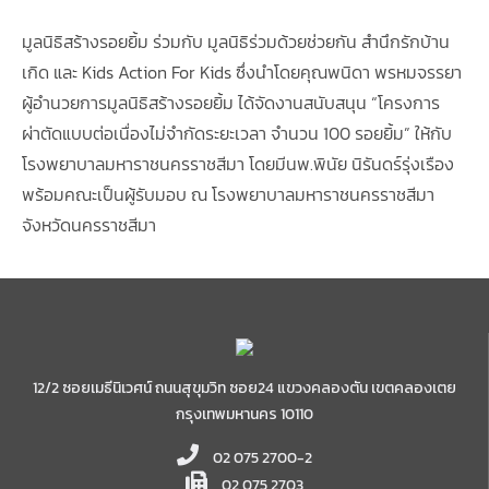
มูลนิธิสร้างรอยยิ้ม ร่วมกับ มูลนิธิร่วมด้วยช่วยกัน สำนึกรักบ้าน
เกิด และ Kids Action For Kids ซึ่งนำโดยคุณพนิดา พรหมจรรยา
ผู้อำนวยการมูลนิธิสร้างรอยยิ้ม ได้จัดงานสนับสนุน “โครงการ
ผ่าตัดแบบต่อเนื่องไม่จำกัดระยะเวลา จำนวน 100 รอยยิ้ม” ให้กับ
โรงพยาบาลมหาราชนครราชสีมา โดยมีนพ.พินัย นิรันดร์รุ่งเรือง
พร้อมคณะเป็นผู้รับมอบ ณ โรงพยาบาลมหาราชนครราชสีมา
จังหวัดนครราชสีมา
12/2 ซอยเมธีนิเวศน์ ถนนสุขุมวิท ซอย24 แขวงคลองตัน เขตคลองเตย
กรุงเทพมหานคร 10110
02 075 2700-2
02 075 2703