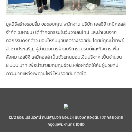
มูลนิธิสร้างรอยยิ้ม ขอขอบคุณ พนักงาน บริษัท เอสซีจี เคมิคอลส์
จำกัด (มหาชน) ได้ทำกิจกรรมในวันวาเลนไทน์ และนำเงินจาก
กิจกรรมดังกล่าว มอบให้กับมูลนิธิสร้างรอยยิ้ม โดยมีคุณน้ำทิพย์
สำเภาประเสริฐ, ผู้อำนวยการฝ่ายบริหารแบรนด์และกิจการเพื่อ
สังคม เอสซีจี เคมิคอลส์ เป็นตัวแทนมอบเงินบริจาค เป็นจำนวน
8,000 บาท เพื่อนำมาสมทบทุนช่วยเหลือผ่าตัดให้กับผู้ป่วยที่มี
ภาวะปากแหว่งเพดานโหว่ ให้มีรอยยิ้มที่สดใส
12/2 ซอยเมธีนิเวศน์ ถนนสุขุมวิท ซอย24 แขวงคลองตัน เขตคลองเตย
กรุงเทพมหานคร 10110