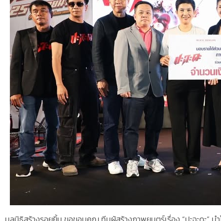
มูลนิธิสร้างรอยยิ้ม ขอขอบคุณ ทีมผู้สร้างภาพยนตร์เรื่อง “ปะฉะดะ” น