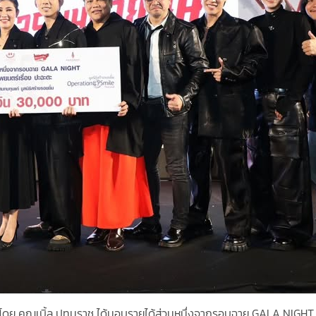
ำโดย คุณเบิ้ล ปทุมราช ได้มอบรายได้ส่วนหนึ่งจากรอบฉาย GALA NIGHT เมื