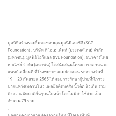
มูลนิธิสร้างรอยยิ้มขอขอบคุณมูลนิธิเอสซีจี (SCG
Foundation) , บริษัท ทีโอเอ เพ้นท์ (ประเทศไทย) จำกัด
(มหาชน), มูลนิธิไอวีแอล (IVL Foundation), ธนาคารไทย
พาณิชย์ จำกัด (มหาชน) ได้สนับสนุนโครงการออกหน่วย
แพทย์เคลื่อนที่ ที่โรงพยาบาลแม่ฮ่องสอน ระหว่างวันที่
19 – 23 กันยายน 2565 ได้มอบการรักษาผู้ป่วยที่มีภาวะ
ปากแหว่งเพดานโหว่ แผลยึดติดหดรั้ง นิ้วติด นิ้วเกิน รวม
ถึงความผิดปกติอื่นๆบนใบหน้าโดยไม่มีค่าใช้จ่าย เป็น
จำนวน 79 ราย
.
ขอขอบคุณอาสาสมัครจากบริษัท ทีโอเอ เพ้นท์