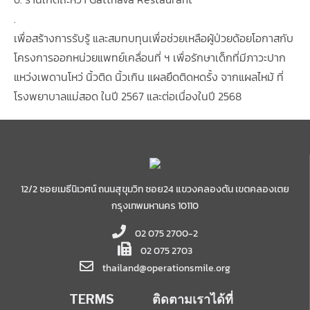
.
เพื่อสร้างการรับรู้ และสมทบทุนเพื่อช่วยเหลือผู้ป่วยด้อยโอกาสกับ
โครงการออกหน่วยแพทย์เคลื่อนที่ ฯ เพื่อรักษาเด็กที่มีภาวะปาก
แหว่งเพดานโหว่ นิ้วติด นิ้วเกิน แผลยึดติดหดรั้ง จากแผลไหม้ ที่
โรงพยาบาลแม่สอด ในปี 2567 และต่อเนื่องในปี 2568
12/2 ซอยเมธีนิเวศน์ ถนนสุขุมวิท ซอย24 แขวงคลองตัน เขตคลองเตย
กรุงเทพมหานคร 10110
02 075 2700-2
02 075 2703
thailand@operationsmile.org
TERMS
ติดตามเราได้ที่