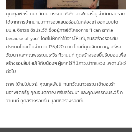
คุณกุลพัชร์ กนกวัฒนาวรรณ บริษัท อาฟเตอร์ ยู จำกัดมอบราย
ได้จากการจำหน่ายมาการองแสนอร่อยในกล่องเก๋ ออกแบบโด
ยม.ล. จิราธร จิรประวัติ ซึ่งอยู่ภายใต้โครงการ “I can smile
because of you” โดยไม่หักค่าใช้จ่ายให้แก่มูลนิธิสร้างรอยยิ้ม
ประเทศไทยเป็นจำนวน 135,420 บาท โดยมีคุณจินตกาญ ศรีชล
วัฒนา และคุณพรรณประวีร์ กิวานนท์ ทูตสร้างรอยยิ้มรับมอบเพื่อ
สร้างรอยยิ้มใหม่ให้กับน้องๆ ผู้ยากไร้ที่มีภาวะปากแหว่ง เพดานโหว่
ต่อไป
ภาพ (ซ้ายไปขวา): คุณกุลพัชร์ กนกวัฒนาวรรณ เจ้าของร้า
นอาฟเตอร์ยู คุณจินตกาญ ศรีชลวัฒนา และคุณพรรณประวีร์ กิ
วานนท์ ทูตสร้างรอยยิ้ม มูลนิธิสร้างรอยยิ้ม