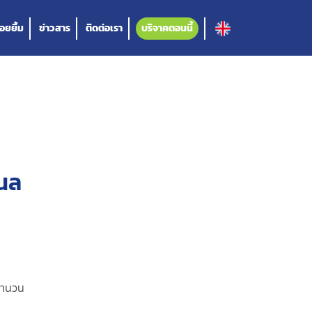
อยยิ้ม
ข่าวสาร
ติดต่อเรา
บริจาคตอนนี้
แนล
 จำนวน